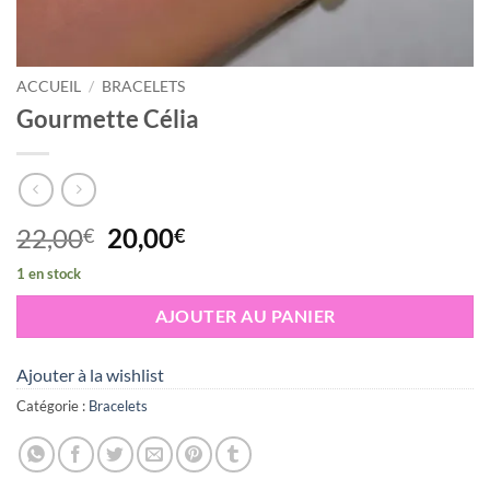
ACCUEIL
/
BRACELETS
Gourmette Célia
Le
Le
22,00
20,00
€
€
prix
prix
1 en stock
initial
actuel
était :
est :
AJOUTER AU PANIER
22,00€.
20,00€.
Ajouter à la wishlist
Catégorie :
Bracelets