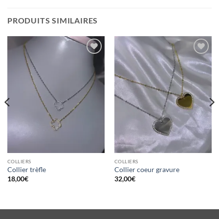
PRODUITS SIMILAIRES
Ajouter
Ajouter
à la
à la
wishlist
wishlist
COLLIERS
COLLIERS
Collier trèfle
Collier coeur gravure
18,00
€
32,00
€