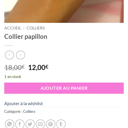
ACCUEIL
/
COLLIERS
Collier papillon
Le
Le
18,00
12,00
€
€
prix
prix
1 en stock
initial
actuel
était :
est :
AJOUTER AU PANIER
18,00€.
12,00€.
Ajouter à la wishlist
Catégorie :
Colliers