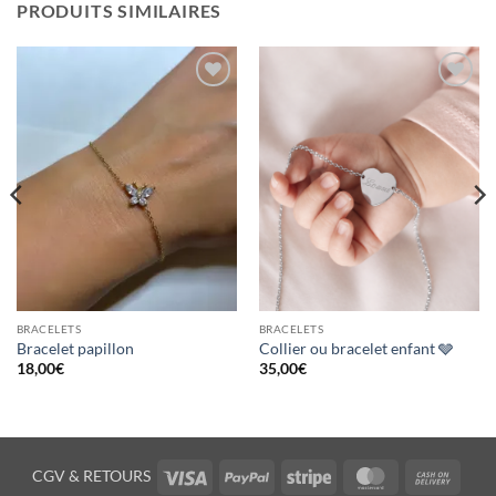
PRODUITS SIMILAIRES
Ajouter
Ajouter
à la
à la
wishlist
wishlist
BRACELETS
BRACELETS
Bracelet papillon
Collier ou bracelet enfant 🩶
18,00
€
35,00
€
Visa
PayPal
Stripe
MasterCard
Cash
CGV
&
RETOURS