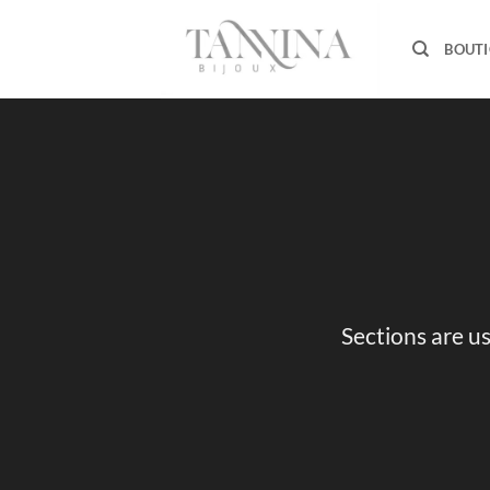
Passer
au
BOUT
contenu
Sections are us