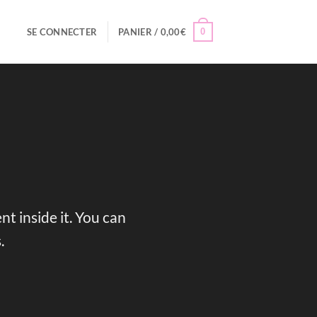
0
SE CONNECTER
PANIER /
0,00
€
t inside it. You can
.