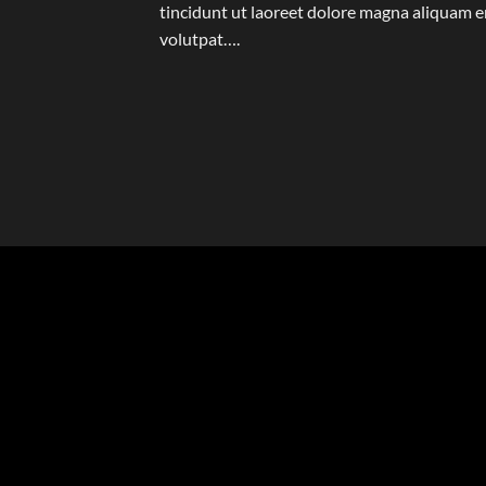
tincidunt ut laoreet dolore magna aliquam e
volutpat….