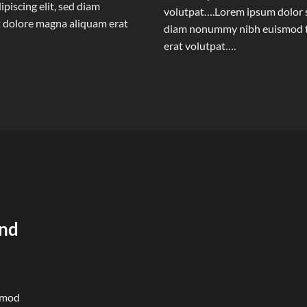
piscing elit, sed diam
volutpat….Lorem ipsum dolor si
 dolore magna aliquam erat
diam nonummy nibh euismod ti
erat volutpat….
und
ismod