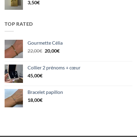
3,50
€
TOP RATED
Gourmette Célia
Le
Le
22,00
€
20,00
€
prix
prix
initial
actuel
Collier 2 prénoms + cœur
était :
est :
45,00
€
22,00€.
20,00€.
Bracelet papillon
18,00
€