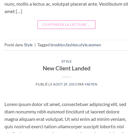
nunc, mollis a lectus ac, volutpat placerat ante. Vestibulum sit
amet […]
CONTINUER LA LECTURE
→
Posté dans
Style
|
Tagged
brooklyn
,
fashion
,
style
,
women
STYLE
New Client Landed
PUBLIÉ LE
AOÛT 29, 2013
PAR
YASTEN
Lorem ipsum dolor sit amet, consectetuer adipiscing elit, sed
diam nonummy nibh euismod tincidunt ut laoreet dolore
magna aliquam erat volutpat. Ut wisi enim ad minim veniam,
quis nostrud exerci tation ullamcorper suscipit lobortis nisl