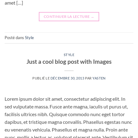
amet […]
CONTINUER LA LECTURE
→
Posté dans
Style
STYLE
Just a cool blog post with Images
PUBLIÉ LE
DÉCEMBRE 30, 2013
PAR
YASTEN
Lorem ipsum dolor sit amet, consectetur adipiscing elit. In
sed vulputate massa. Fusce ante magna, iaculis ut purus ut,
facilisis ultrices nibh. Quisque commodo nunc eget tortor
dapibus, et tristique magna convallis. Phasellus egestas nunc
eu venenatis vehicula. Phasellus et magna nulla. Proin ante
nunc, mollis a lectus ac, volutpat placerat ante. Vestibulum sit