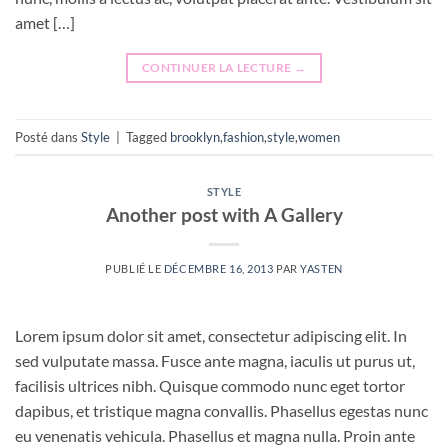
amet […]
CONTINUER LA LECTURE
→
Posté dans
Style
|
Tagged
brooklyn
,
fashion
,
style
,
women
STYLE
Another post with A Gallery
PUBLIÉ LE
DÉCEMBRE 16, 2013
PAR
YASTEN
Lorem ipsum dolor sit amet, consectetur adipiscing elit. In
sed vulputate massa. Fusce ante magna, iaculis ut purus ut,
facilisis ultrices nibh. Quisque commodo nunc eget tortor
dapibus, et tristique magna convallis. Phasellus egestas nunc
eu venenatis vehicula. Phasellus et magna nulla. Proin ante