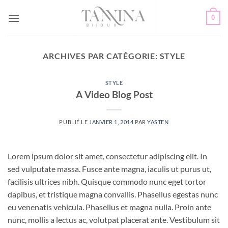
Passer
0
au
contenu
ARCHIVES PAR CATÉGORIE:
STYLE
STYLE
A Video Blog Post
PUBLIÉ LE
JANVIER 1, 2014
PAR
YASTEN
Lorem ipsum dolor sit amet, consectetur adipiscing elit. In
sed vulputate massa. Fusce ante magna, iaculis ut purus ut,
facilisis ultrices nibh. Quisque commodo nunc eget tortor
dapibus, et tristique magna convallis. Phasellus egestas nunc
eu venenatis vehicula. Phasellus et magna nulla. Proin ante
nunc, mollis a lectus ac, volutpat placerat ante. Vestibulum sit